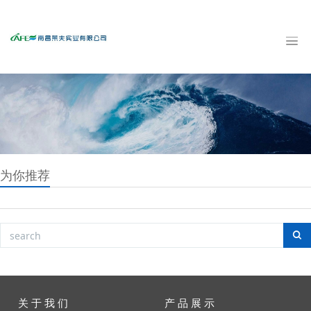
为你推荐
关 于 我 们
产 品 展 示