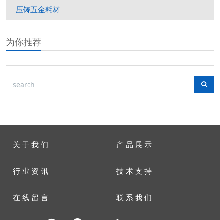
压铸五金耗材
为你推荐
关 于 我 们
产 品 展 示
行 业 资 讯
技 术 支 持
在 线 留 言
联 系 我 们