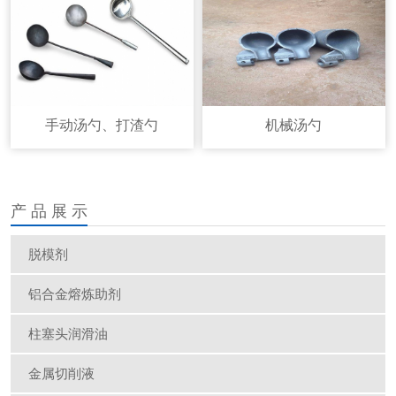
手动汤勺、打渣勺
机械汤勺
产 品 展 示
脱模剂
铝合金熔炼助剂
柱塞头润滑油
金属切削液