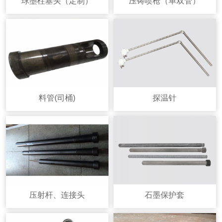
球墨柱塞头（定制）
压铸喷枪（单双管）
料管(司桶)
探温针
压射杆、连接头
石墨保护套